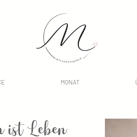
CE
MONAT
 ist Leben