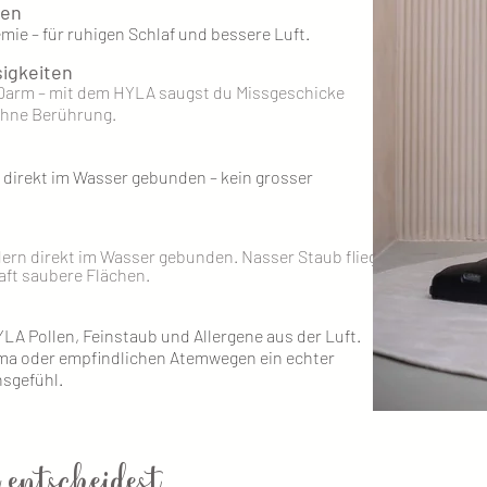
zen
ie – für ruhigen Schlaf und bessere Luft.
igkeiten
-Darm – mit dem HYLA saugst du Missgeschicke
 ohne Berührung.
direkt im Wasser gebunden – kein grosser
dern direkt im Wasser gebunden. Nasser Staub fliegt
aft saubere Flächen.
YLA Pollen, Feinstaub und Allergene aus der Luft.
ma oder empfindlichen Atemwegen ein echter
sgefühl.
entscheidest,