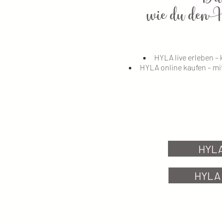
wie du den H
HYLA live erleben –
HYLA online kaufen – mi
HYLA
HYLA